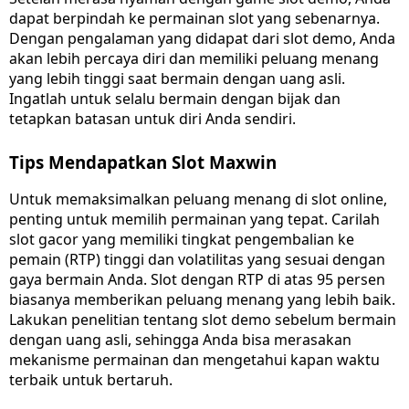
dapat berpindah ke permainan slot yang sebenarnya.
Dengan pengalaman yang didapat dari slot demo, Anda
akan lebih percaya diri dan memiliki peluang menang
yang lebih tinggi saat bermain dengan uang asli.
Ingatlah untuk selalu bermain dengan bijak dan
tetapkan batasan untuk diri Anda sendiri.
Tips Mendapatkan Slot Maxwin
Untuk memaksimalkan peluang menang di slot online,
penting untuk memilih permainan yang tepat. Carilah
slot gacor yang memiliki tingkat pengembalian ke
pemain (RTP) tinggi dan volatilitas yang sesuai dengan
gaya bermain Anda. Slot dengan RTP di atas 95 persen
biasanya memberikan peluang menang yang lebih baik.
Lakukan penelitian tentang slot demo sebelum bermain
dengan uang asli, sehingga Anda bisa merasakan
mekanisme permainan dan mengetahui kapan waktu
terbaik untuk bertaruh.