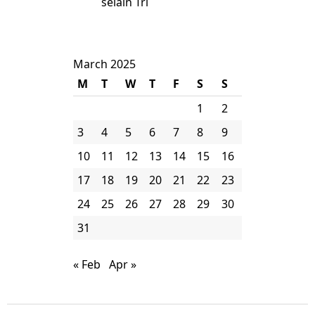
selain Tri
March 2025
M
T
W
T
F
S
S
1
2
3
4
5
6
7
8
9
10
11
12
13
14
15
16
17
18
19
20
21
22
23
24
25
26
27
28
29
30
31
« Feb
Apr »