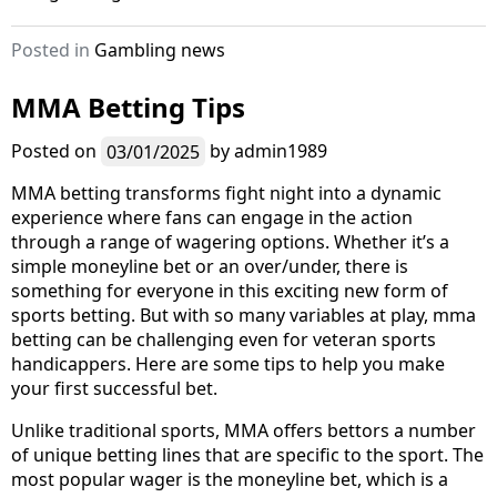
Posted in
Gambling news
MMA Betting Tips
Posted on
03/01/2025
by
admin1989
MMA betting transforms fight night into a dynamic
experience where fans can engage in the action
through a range of wagering options. Whether it’s a
simple moneyline bet or an over/under, there is
something for everyone in this exciting new form of
sports betting. But with so many variables at play, mma
betting can be challenging even for veteran sports
handicappers. Here are some tips to help you make
your first successful bet.
Unlike traditional sports, MMA offers bettors a number
of unique betting lines that are specific to the sport. The
most popular wager is the moneyline bet, which is a