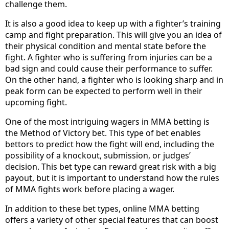
challenge them.
It is also a good idea to keep up with a fighter’s training
camp and fight preparation. This will give you an idea of
their physical condition and mental state before the
fight. A fighter who is suffering from injuries can be a
bad sign and could cause their performance to suffer.
On the other hand, a fighter who is looking sharp and in
peak form can be expected to perform well in their
upcoming fight.
One of the most intriguing wagers in MMA betting is
the Method of Victory bet. This type of bet enables
bettors to predict how the fight will end, including the
possibility of a knockout, submission, or judges’
decision. This bet type can reward great risk with a big
payout, but it is important to understand how the rules
of MMA fights work before placing a wager.
In addition to these bet types, online MMA betting
offers a variety of other special features that can boost