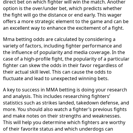
direct bet on which fighter will win the match. Another
option is the over/under bet, which predicts whether
the fight will go the distance or end early. This wager
offers a more strategic element to the game and can be
an excellent way to enhance the excitement of a fight.
Mma betting odds are calculated by considering a
variety of factors, including fighter performance and
the influence of popularity and media coverage. In the
case of a high-profile fight, the popularity of a particular
fighter can skew the odds in their favor regardless of
their actual skill level. This can cause the odds to
fluctuate and lead to unexpected winning bets.
A key to success in MMA betting is doing your research
and analysis. This includes researching fighters’
statistics such as strikes landed, takedown defense, and
more. You should also watch a fighter’s previous fights
and make notes on their strengths and weaknesses.
This will help you determine which fighters are worthy
of their favorite status and which underdogs can