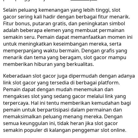
Selain peluang kemenangan yang lebih tinggi, slot
gacor sering kali hadir dengan berbagai fitur menarik.
Fitur bonus, putaran gratis, dan peningkatan simbol
adalah beberapa elemen yang membuat permainan
semakin seru. Pemain dapat memanfaatkan momen ini
untuk meningkatkan keseimbangan mereka, serta
memperpanjang waktu bermain. Dengan grafis yang
menarik dan tema yang beragam, slot gacor mampu
memberikan hiburan yang berkualitas.
Keberadaan slot gacor juga dipermudah dengan adanya
link slot gacor yang tersedia di berbagai platform.
Pemain dapat dengan mudah menemukan dan
mengakses slot yang sedang gacor melalui link yang
terpercaya. Hal ini tentu memberikan kemudahan bagi
pemain untuk berpartisipasi dalam permainan dan
memaksimalkan peluang menang mereka. Dengan
semua keunggulan ini, tidak heran jika slot gacor
semakin populer di kalangan penggemar slot online.