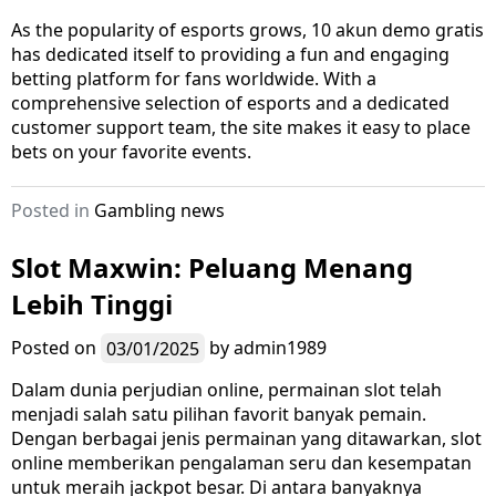
As the popularity of esports grows, 10 akun demo gratis
has dedicated itself to providing a fun and engaging
betting platform for fans worldwide. With a
comprehensive selection of esports and a dedicated
customer support team, the site makes it easy to place
bets on your favorite events.
Posted in
Gambling news
Slot Maxwin: Peluang Menang
Lebih Tinggi
Posted on
03/01/2025
by
admin1989
Dalam dunia perjudian online, permainan slot telah
menjadi salah satu pilihan favorit banyak pemain.
Dengan berbagai jenis permainan yang ditawarkan, slot
online memberikan pengalaman seru dan kesempatan
untuk meraih jackpot besar. Di antara banyaknya