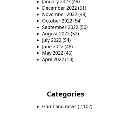
January 2023
(49)
December 2022
(51)
November 2022
(48)
October 2022
(54)
September 2022
(50)
August 2022
(52)
July 2022
(54)
June 2022
(48)
May 2022
(45)
April 2022
(13)
Categories
Gambling news
(2,102)