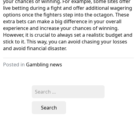
your chances of winning. For example, some sites offer
live betting during a fight and offer additional wagering
options once the fighters step into the octagon. These
extra bets can make a big difference in your overall
experience and increase your chances of winning.
However, it is crucial to always set a realistic budget and
stick to it. This way, you can avoid chasing your losses
and avoid financial disaster.
Posted in
Gambling news
Search
for: