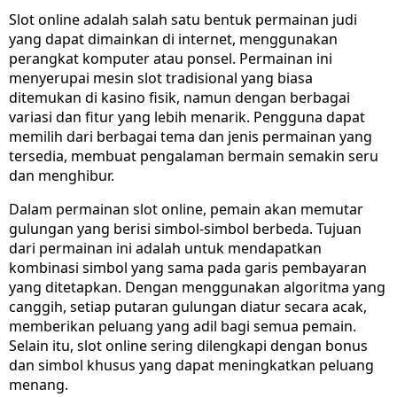
Slot online adalah salah satu bentuk permainan judi
yang dapat dimainkan di internet, menggunakan
perangkat komputer atau ponsel. Permainan ini
menyerupai mesin slot tradisional yang biasa
ditemukan di kasino fisik, namun dengan berbagai
variasi dan fitur yang lebih menarik. Pengguna dapat
memilih dari berbagai tema dan jenis permainan yang
tersedia, membuat pengalaman bermain semakin seru
dan menghibur.
Dalam permainan slot online, pemain akan memutar
gulungan yang berisi simbol-simbol berbeda. Tujuan
dari permainan ini adalah untuk mendapatkan
kombinasi simbol yang sama pada garis pembayaran
yang ditetapkan. Dengan menggunakan algoritma yang
canggih, setiap putaran gulungan diatur secara acak,
memberikan peluang yang adil bagi semua pemain.
Selain itu, slot online sering dilengkapi dengan bonus
dan simbol khusus yang dapat meningkatkan peluang
menang.