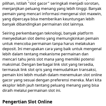
pilihan, istilah "slot gacor" seringkali menjadi sorotan,
menjanjikan peluang menang yang lebih tinggi. Banyak
pemain yang mencari informasi mengenai slot maxwin,
yang dipercaya bisa memberikan keuntungan lebih
banyak dibandingkan permainan slot lainnya.
Seiring perkembangan teknologi, banyak platform
menyediakan slot demo yang memungkinkan pemain
untuk mencoba permainan tanpa harus melakukan
deposit. Ini merupakan cara yang baik untuk mengenal
lebih dalam tentang mekanisme permainan dan
mencari tahu jenis slot mana yang memiliki potensi
maksimal. Dengan berbagai link slot yang tersedia,
termasuk link slot qris yang memudahkan transaksi,
pemain kini lebih mudah dalam menemukan slot online
gacor yang sesuai dengan preferensi mereka. Mari kita
eksplor lebih jauh tentang peluang menang yang bisa
diraih melalui permainan slot ini.
Pengertian Slot Online