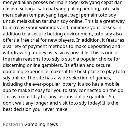
menyediakan proses bermain togel sdy yang cepat dan
efisien. Sebagai satu hal yang paling penting, toto sdy
merupakan tempat yang tepat bagi pemain toto sdy
untuk melakukan taruhan sdy online. This is a great way
to increase your winnings and minimize your losses. In
addition to a secure betting environment, toto sdy also
offers a free trial for new players. In addition, it features
a variety of payment methods to make depositing and
withdrawing money as easy as possible. This is one of
the main reasons toto sdy is such a popular choice for
discerning online gamblers. Its efisien and secure
gambling experience makes it the best place to play toto
sdy online. The site has a wide selection of games,
including the ever-popular lottery. It also has a mobile
app to make it easy for you to stay connected on the go.
This is a must-try for any serious online gambler. So,
don’t wait any longer and visit toto sdy today! It is the
best decision you’ll ever make.
Posted in
Gambling news