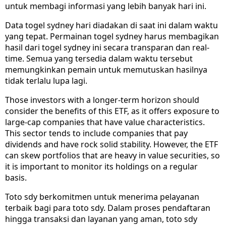
untuk membagi informasi yang lebih banyak hari ini.
Data togel sydney hari diadakan di saat ini dalam waktu
yang tepat. Permainan togel sydney harus membagikan
hasil dari togel sydney ini secara transparan dan real-
time. Semua yang tersedia dalam waktu tersebut
memungkinkan pemain untuk memutuskan hasilnya
tidak terlalu lupa lagi.
Those investors with a longer-term horizon should
consider the benefits of this ETF, as it offers exposure to
large-cap companies that have value characteristics.
This sector tends to include companies that pay
dividends and have rock solid stability. However, the ETF
can skew portfolios that are heavy in value securities, so
it is important to monitor its holdings on a regular
basis.
Toto sdy berkomitmen untuk menerima pelayanan
terbaik bagi para toto sdy. Dalam proses pendaftaran
hingga transaksi dan layanan yang aman, toto sdy