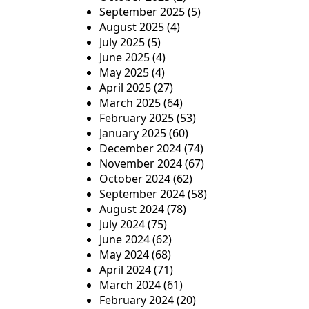
September 2025
(5)
August 2025
(4)
July 2025
(5)
June 2025
(4)
May 2025
(4)
April 2025
(27)
March 2025
(64)
February 2025
(53)
January 2025
(60)
December 2024
(74)
November 2024
(67)
October 2024
(62)
September 2024
(58)
August 2024
(78)
July 2024
(75)
June 2024
(62)
May 2024
(68)
April 2024
(71)
March 2024
(61)
February 2024
(20)