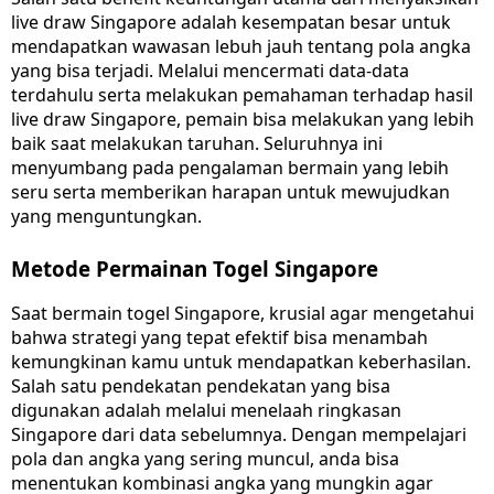
live draw Singapore adalah kesempatan besar untuk
mendapatkan wawasan lebuh jauh tentang pola angka
yang bisa terjadi. Melalui mencermati data-data
terdahulu serta melakukan pemahaman terhadap hasil
live draw Singapore, pemain bisa melakukan yang lebih
baik saat melakukan taruhan. Seluruhnya ini
menyumbang pada pengalaman bermain yang lebih
seru serta memberikan harapan untuk mewujudkan
yang menguntungkan.
Metode Permainan Togel Singapore
Saat bermain togel Singapore, krusial agar mengetahui
bahwa strategi yang tepat efektif bisa menambah
kemungkinan kamu untuk mendapatkan keberhasilan.
Salah satu pendekatan pendekatan yang bisa
digunakan adalah melalui menelaah ringkasan
Singapore dari data sebelumnya. Dengan mempelajari
pola dan angka yang sering muncul, anda bisa
menentukan kombinasi angka yang mungkin agar