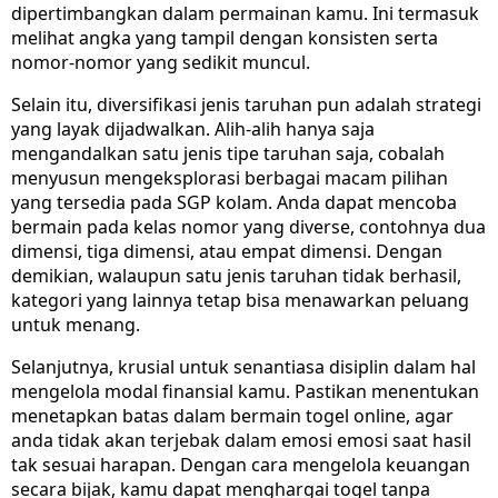
dipertimbangkan dalam permainan kamu. Ini termasuk
melihat angka yang tampil dengan konsisten serta
nomor-nomor yang sedikit muncul.
Selain itu, diversifikasi jenis taruhan pun adalah strategi
yang layak dijadwalkan. Alih-alih hanya saja
mengandalkan satu jenis tipe taruhan saja, cobalah
menyusun mengeksplorasi berbagai macam pilihan
yang tersedia pada SGP kolam. Anda dapat mencoba
bermain pada kelas nomor yang diverse, contohnya dua
dimensi, tiga dimensi, atau empat dimensi. Dengan
demikian, walaupun satu jenis taruhan tidak berhasil,
kategori yang lainnya tetap bisa menawarkan peluang
untuk menang.
Selanjutnya, krusial untuk senantiasa disiplin dalam hal
mengelola modal finansial kamu. Pastikan menentukan
menetapkan batas dalam bermain togel online, agar
anda tidak akan terjebak dalam emosi emosi saat hasil
tak sesuai harapan. Dengan cara mengelola keuangan
secara bijak, kamu dapat menghargai togel tanpa