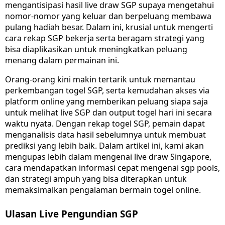
mengantisipasi hasil live draw SGP supaya mengetahui
nomor-nomor yang keluar dan berpeluang membawa
pulang hadiah besar. Dalam ini, krusial untuk mengerti
cara rekap SGP bekerja serta beragam strategi yang
bisa diaplikasikan untuk meningkatkan peluang
menang dalam permainan ini.
Orang-orang kini makin tertarik untuk memantau
perkembangan togel SGP, serta kemudahan akses via
platform online yang memberikan peluang siapa saja
untuk melihat live SGP dan output togel hari ini secara
waktu nyata. Dengan rekap togel SGP, pemain dapat
menganalisis data hasil sebelumnya untuk membuat
prediksi yang lebih baik. Dalam artikel ini, kami akan
mengupas lebih dalam mengenai live draw Singapore,
cara mendapatkan informasi cepat mengenai sgp pools,
dan strategi ampuh yang bisa diterapkan untuk
memaksimalkan pengalaman bermain togel online.
Ulasan Live Pengundian SGP