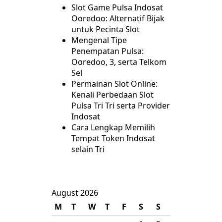
Slot Game Pulsa Indosat
Ooredoo: Alternatif Bijak
untuk Pecinta Slot
Mengenal Tipe
Penempatan Pulsa:
Ooredoo, 3, serta Telkom
Sel
Permainan Slot Online:
Kenali Perbedaan Slot
Pulsa Tri Tri serta Provider
Indosat
Cara Lengkap Memilih
Tempat Token Indosat
selain Tri
August 2026
M
T
W
T
F
S
S