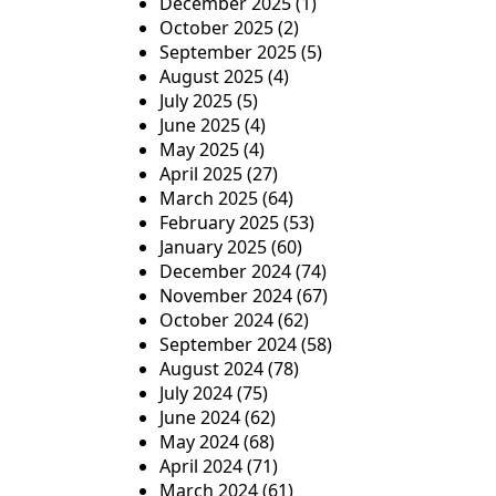
December 2025
(1)
October 2025
(2)
September 2025
(5)
August 2025
(4)
July 2025
(5)
June 2025
(4)
May 2025
(4)
April 2025
(27)
March 2025
(64)
February 2025
(53)
January 2025
(60)
December 2024
(74)
November 2024
(67)
October 2024
(62)
September 2024
(58)
August 2024
(78)
July 2024
(75)
June 2024
(62)
May 2024
(68)
April 2024
(71)
March 2024
(61)