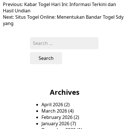
Post
Previous:
Kabar Togel Hari Ini: Informasi Terkini dan
Hasil Undian
navigation
Next:
Situs Togel Online: Menentukan Bandar Togel Sdy
yang
Search
for:
Archives
April 2026
(2)
March 2026
(4)
February 2026
(2)
January 2026
(7)