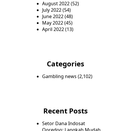
August 2022
(52)
July 2022
(54)
June 2022
(48)
May 2022
(45)
April 2022
(13)
Categories
Gambling news
(2,102)
Recent Posts
Setor Dana Indosat
Ooredoo: Langkah Mudah