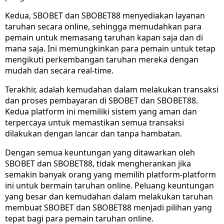
Kedua, SBOBET dan SBOBET88 menyediakan layanan
taruhan secara online, sehingga memudahkan para
pemain untuk memasang taruhan kapan saja dan di
mana saja. Ini memungkinkan para pemain untuk tetap
mengikuti perkembangan taruhan mereka dengan
mudah dan secara real-time.
Terakhir, adalah kemudahan dalam melakukan transaksi
dan proses pembayaran di SBOBET dan SBOBET88.
Kedua platform ini memiliki sistem yang aman dan
terpercaya untuk memastikan semua transaksi
dilakukan dengan lancar dan tanpa hambatan.
Dengan semua keuntungan yang ditawarkan oleh
SBOBET dan SBOBET88, tidak mengherankan jika
semakin banyak orang yang memilih platform-platform
ini untuk bermain taruhan online. Peluang keuntungan
yang besar dan kemudahan dalam melakukan taruhan
membuat SBOBET dan SBOBET88 menjadi pilihan yang
tepat bagi para pemain taruhan online.