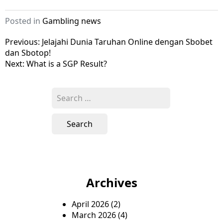
Posted in
Gambling news
Post
Previous:
Jelajahi Dunia Taruhan Online dengan Sbobet
dan Sbotop!
navigation
Next:
What is a SGP Result?
Search
for:
Archives
April 2026
(2)
March 2026
(4)