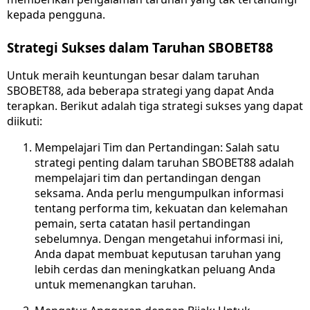
kepada pengguna.
Strategi Sukses dalam Taruhan SBOBET88
Untuk meraih keuntungan besar dalam taruhan
SBOBET88, ada beberapa strategi yang dapat Anda
terapkan. Berikut adalah tiga strategi sukses yang dapat
diikuti:
Mempelajari Tim dan Pertandingan: Salah satu
strategi penting dalam taruhan SBOBET88 adalah
mempelajari tim dan pertandingan dengan
seksama. Anda perlu mengumpulkan informasi
tentang performa tim, kekuatan dan kelemahan
pemain, serta catatan hasil pertandingan
sebelumnya. Dengan mengetahui informasi ini,
Anda dapat membuat keputusan taruhan yang
lebih cerdas dan meningkatkan peluang Anda
untuk memenangkan taruhan.